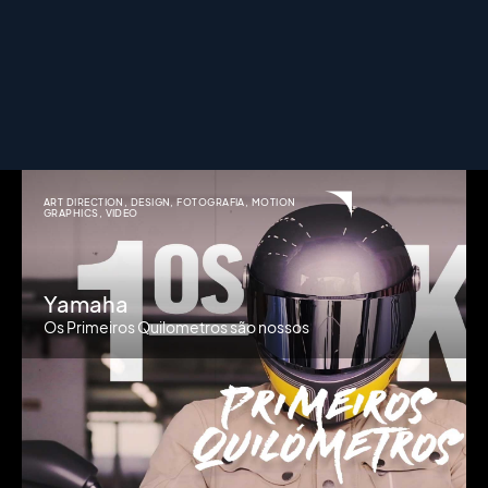
ART DIRECTION
,
DESIGN
,
FOTOGRAFIA
,
MOTION
GRAPHICS
,
VIDEO
Yamaha
Os Primeiros Quilometros são nossos