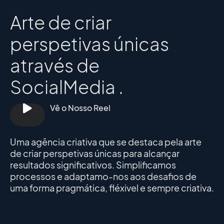
Arte de criar
perspetivas únicas
através de
S
o
c
i
a
l
M
e
d
i
a
.
Vê o Nosso Reel
Uma agência criativa que se destaca pela arte
de criar perspetivas únicas para alcançar
resultados significativos. Simplificamos
processos e adaptamo-nos aos desafios de
uma forma pragmática, fléxivel e sempre criativa.