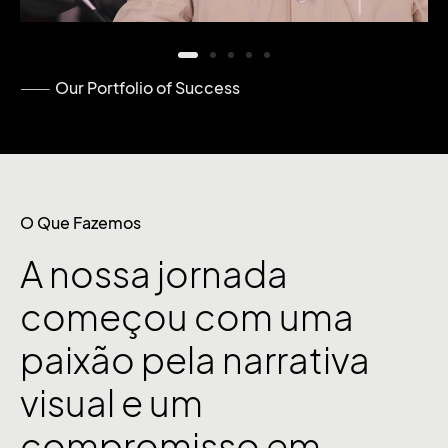
Our Portfolio of Success
O Que Fazemos
A
nossa
jornada
começou
com
uma
paixão
pela
narrativa
visual
e
um
compromisso
em