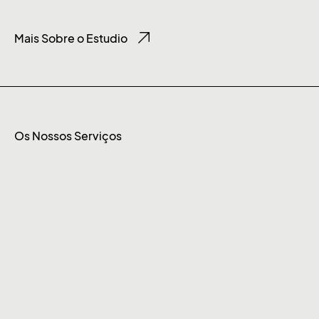
Mais Sobre o Estudio
Os Nossos Serviços
Desenvo
Video
Redes
Design
Digital
Produzimos
Sociais
Desde
➤
O
Cultivar
a
Making